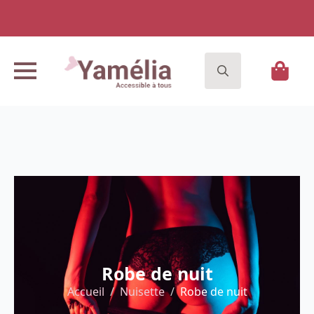
Search
for:
Robe de nuit
Accueil
Nuisette
Robe de nuit