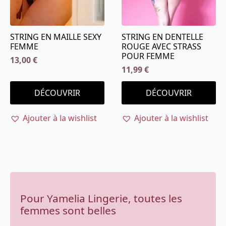
page
page
du
du
produit
produit
STRING EN MAILLE SEXY
STRING EN DENTELLE
FEMME
ROUGE AVEC STRASS
POUR FEMME
13,00
€
11,99
€
Ce
Ce
DÉCOUVRIR
DÉCOUVRIR
produit
produit
a
a
Ajouter à la wishlist
Ajouter à la wishlist
plusieurs
plusieurs
variations.
variations.
Les
Les
options
options
peuvent
peuvent
être
être
choisies
choisies
Pour Yamelia Lingerie, toutes les
sur
sur
la
la
femmes sont belles
page
page