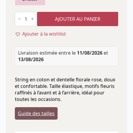
quantité
de
AJOUTER AU PANIER
String
en
coton
Ajouter à la wishlist
et
dentelle
florale
rose
Livraison estimée entre le
11/08/2026
et
13/08/2026
String en coton et dentelle florale rose, doux
et confortable. Taille élastique, motifs fleuris
raffinés à l’avant et à l’arrière, idéal pour
toutes les occasions.
Guide des tailles