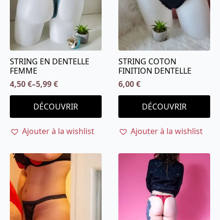
STRING EN DENTELLE
STRING COTON
FEMME
FINITION DENTELLE
4,50
€
–
5,99
€
6,00
€
Ce
Ce
DÉCOUVRIR
DÉCOUVRIR
produit
produit
a
a
Ajouter à la wishlist
Ajouter à la wishlist
plusieurs
plusieurs
variations.
variations.
Les
Les
options
options
peuvent
peuvent
être
être
choisies
choisies
sur
sur
la
la