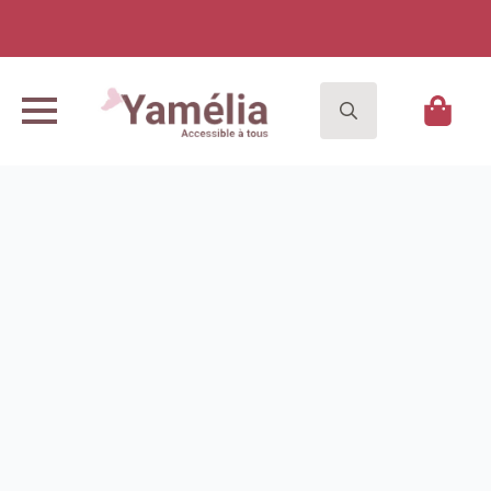
Search
for: